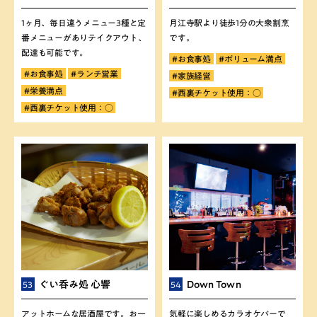
1ヶ月、毎日違うメニュー3種と定
月江寺駅より徒歩1分の大衆割烹
番メニューがありテイクアウト、
です。
配達も可能です。
#お食事処
#ボリューム満点
#お食事処
#ランチ営業
#家族経営
#栄養満点
#西裏チケット使用：○
#西裏チケット使用：○
ぐい呑み処 心響
Down Town
53
54
アットホームな居酒屋です。お一
気軽に楽しめるカラオケバーで