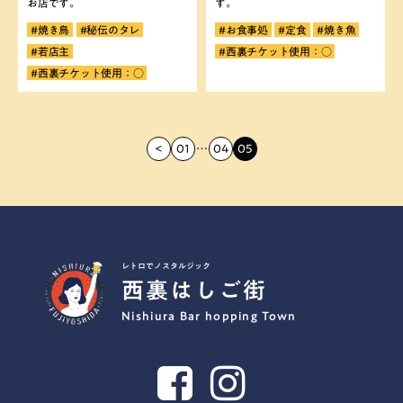
お店です。
す。
#焼き鳥
#秘伝のタレ
#お食事処
#定食
#焼き魚
#若店主
#西裏チケット使用：○
#西裏チケット使用：○
<
01
…
04
05
レトロでノスタルジック
西裏はしご街
Nishiura Bar hopping Town