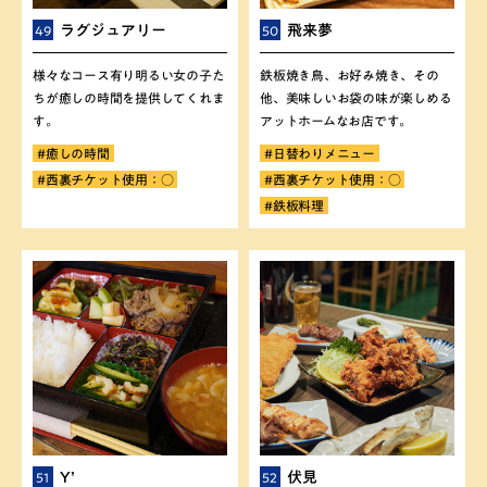
ラグジュアリー
飛来夢
49
50
様々なコース有り明るい女の子た
鉄板焼き鳥、お好み焼き、その
ちが癒しの時間を提供してくれま
他、美味しいお袋の味が楽しめる
す。
アットホームなお店です。
#癒しの時間
#日替わりメニュー
#西裏チケット使用：○
#西裏チケット使用：○
#鉄板料理
Y’
伏見
51
52