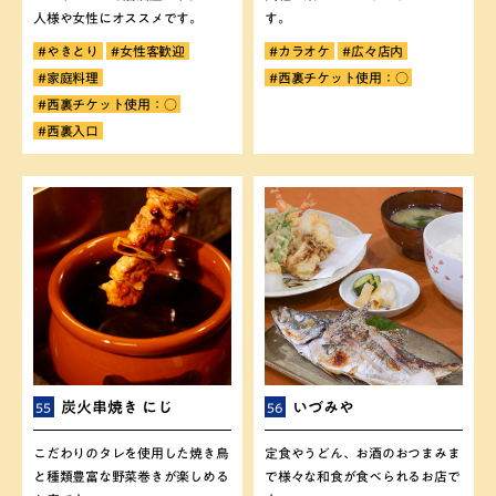
人様や女性にオススメです。
す。
#やきとり
#女性客歓迎
#カラオケ
#広々店内
#家庭料理
#西裏チケット使用：○
#西裏チケット使用：○
#西裏入口
炭火串焼き にじ
いづみや
55
56
こだわりのタレを使用した焼き鳥
定食やうどん、お酒のおつまみま
と種類豊富な野菜巻きが楽しめる
で様々な和食が食べられるお店で