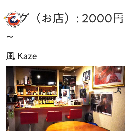
MENU
タグ（お店）:
2000円
~
風 Kaze